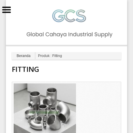
GCS
Beranda
Produk : Fitting
FITTING