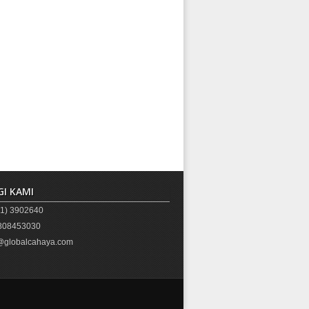
I KAMI
1) 3902640
08453030
globalcahaya.com