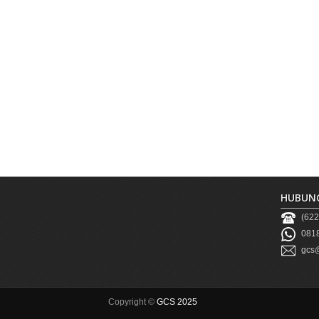
HUBUNG
(622
0818
gcs@
Copyright ©
GCS 2025