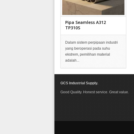
Pipa Seamless A312
TP310S
Dalam sistem perpipaan industri
yang beroperasi pada suhu
ekstrem, pemilihan material
adalah...
GCS Industrial Supply.
Good Quality. Honest service. Great value.