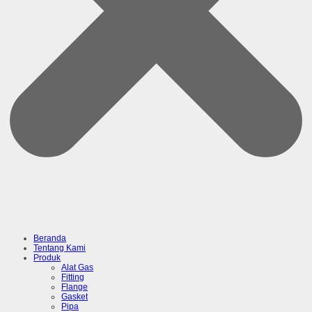
Beranda
Tentang Kami
Produk
Alat Gas
Fitting
Flange
Gasket
Pipa