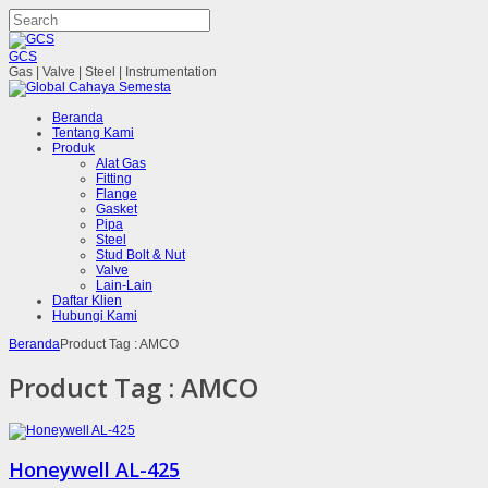
GCS
Gas | Valve | Steel | Instrumentation
Beranda
Tentang Kami
Produk
Alat Gas
Fitting
Flange
Gasket
Pipa
Steel
Stud Bolt & Nut
Valve
Lain-Lain
Daftar Klien
Hubungi Kami
Beranda
Product Tag : AMCO
Product Tag :
AMCO
Honeywell AL-425