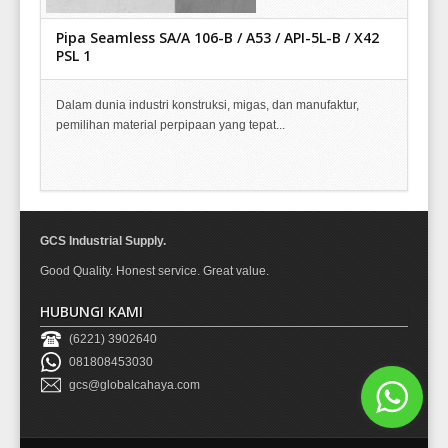
Pipa Seamless SA/A 106-B / A53 / API-5L-B / X42
PSL 1
Dalam dunia industri konstruksi, migas, dan manufaktur,
pemilihan material perpipaan yang tepat...
GCS Industrial Supply.
Good Quality. Honest service. Great value.
HUBUNGI KAMI
(6221) 3902640
081808453030
gcs@globalcahaya.com