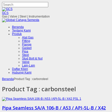
GCS
Gas | Valve | Steel | Instrumentation
Beranda
Tentang Kami
Produk
Alat Gas
Fitting
Flange
Gasket
Pipa
Steel
Stud Bolt & Nut
Valve
Lain-Lain
Daftar Klien
Hubungi Kami
Beranda
Product Tag : carbonsteel
Product Tag :
carbonsteel
Pipa Seamless SA/A 106-B / A53 / API-5L-B / X42