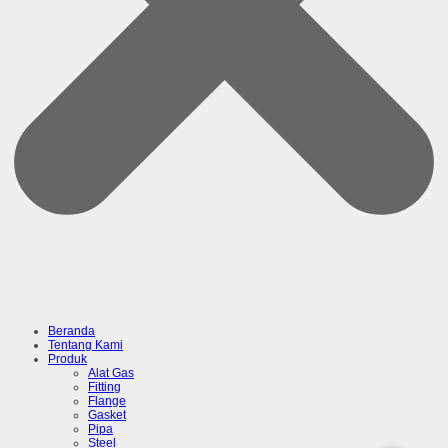
Beranda
Tentang Kami
Produk
Alat Gas
Fitting
Flange
Gasket
Pipa
Steel