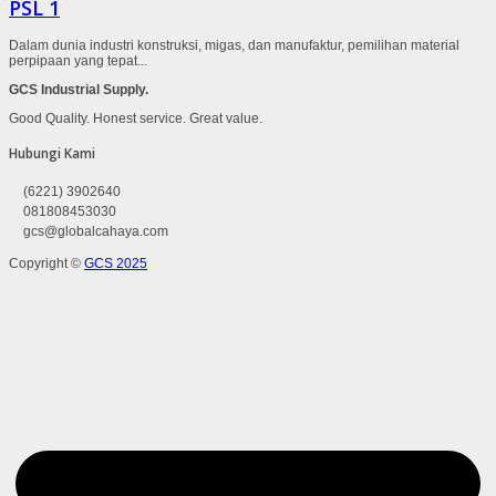
PSL 1
Dalam dunia industri konstruksi, migas, dan manufaktur, pemilihan material
perpipaan yang tepat...
GCS Industrial Supply.
Good Quality. Honest service. Great value.
Hubungi Kami
(6221) 3902640
081808453030
gcs@globalcahaya.com
Copyright ©
GCS 2025