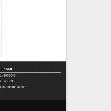
I KAMI
1) 3902640
08453030
globalcahaya.com