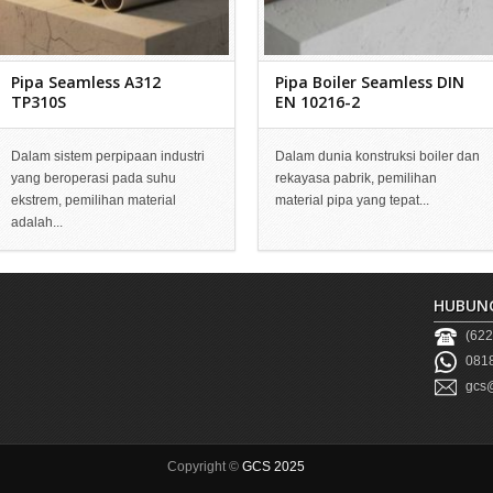
Pipa Seamless A312
Pipa Boiler Seamless DIN
TP310S
EN 10216-2
Dalam sistem perpipaan industri
Dalam dunia konstruksi boiler dan
yang beroperasi pada suhu
rekayasa pabrik, pemilihan
ekstrem, pemilihan material
material pipa yang tepat...
adalah...
HUBUNG
(622
0818
gcs@
Copyright ©
GCS 2025