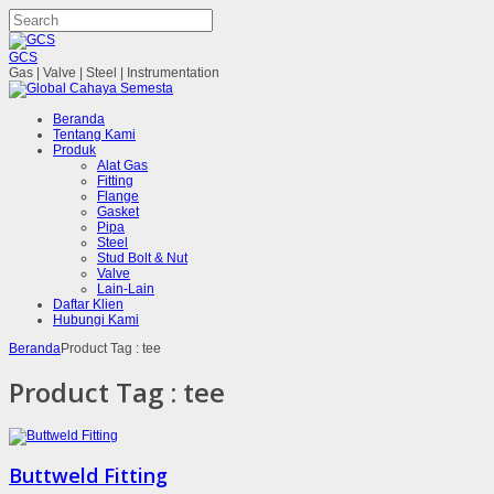
GCS
Gas | Valve | Steel | Instrumentation
Beranda
Tentang Kami
Produk
Alat Gas
Fitting
Flange
Gasket
Pipa
Steel
Stud Bolt & Nut
Valve
Lain-Lain
Daftar Klien
Hubungi Kami
Beranda
Product Tag : tee
Product Tag :
tee
Buttweld Fitting