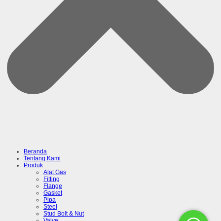
Beranda
Tentang Kami
Produk
Alat Gas
Fitting
Flange
Gasket
Pipa
Steel
Stud Bolt & Nut
Valve