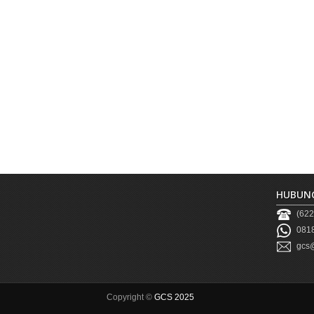
HUBUNG
(622
0818
gcs@
Copyright ©
GCS 2025