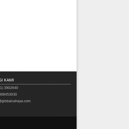
I KAMI
1) 3902640
08453030
globalcahaya.com