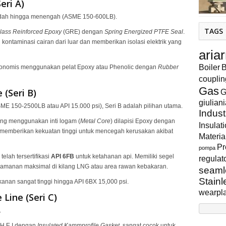
eri A)
 rendah hingga menengah (ASME 150-600LB)
.
TAGS
lass Reinforced Epoxy
(GRE) dengan
Spring Energized PTFE Seal
.
 kontaminasi cairan dari luar dan memberikan isolasi elektrik yang
aria
Boiler
B
konomis menggunakan pelat Epoxy atau Phenolic dengan
Rubber
couplin
Gas
 (Seri B)
G
giulian
SME 150-2500LB atau API 15.000 psi), Seri B adalah pilihan utama
.
Indust
ang menggunakan inti logam (
Metal Core
) dilapisi Epoxy dengan
Insulat
 memberikan kekuatan tinggi untuk mencegah kerusakan akibat
Materia
Pr
pompa
 telah tersertifikasi
API 6FB
untuk ketahanan api.
Memiliki segel
regulat
eamanan maksimal di kilang LNG atau area rawan kebakaran
.
seaml
Stainl
anan sangat tinggi hingga API 6BX 15,000 psi
.
wearpl
Line (Seri C)
.
H.E.I dengan
Insulated Kammprofile Gasket
, sangat cocok untuk