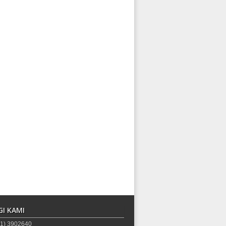
I KAMI
1) 3902640