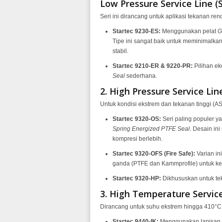
Low Pressure Service Line (S
Seri ini dirancang untuk aplikasi tekanan
Startec 9230-ES:
Menggunakan pelat
G
Tipe ini sangat baik untuk meminimalkan
stabil
.
Startec 9210-ER & 9220-PR:
Pilihan e
Seal
sederhana
.
2. High Pressure Service Line
Untuk kondisi ekstrem dan tekanan tinggi (A
Startec 9320-OS:
Seri paling populer y
Spring Energized PTFE Seal
.
Desain ini
kompresi berlebih
.
Startec 9320-OFS (Fire Safe):
Varian ini
ganda (PTFE dan Kammprofile) untuk k
Startec 9320-HP:
Dikhususkan untuk tek
3. High Temperature Service 
Dirancang untuk suhu ekstrem hingga 410°C
Startec 9440-IK:
Menggunakan lapisan 