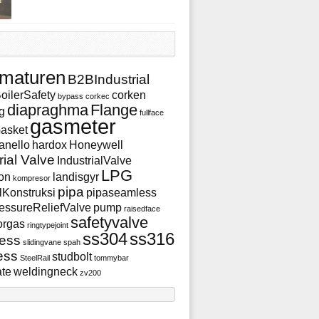
rmaturen
B2BIndustrial
oilerSafety
corken
bypass
corkec
diapraghma
Flange
g
fullface
gasmeter
asket
ianello
hardox
Honeywell
rial Valve
IndustrialValve
LPG
ion
landisgyr
kompresor
pipa
lKonstruksi
pipaseamless
essureReliefValve
pump
raisedface
safetyvalve
orgas
ringtypejoint
ss304
ss316
ess
slidingvane
spah
ess
studbolt
SteelRail
tommybar
ate
weldingneck
zv200