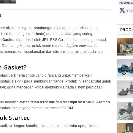
t
petrokimia, integritas sambungan pipa adalah prioritas utama.
PRODU
at kontak dua logam berbeda) adalah masalah yang sering
on Gasket
, diproduksi oleh JEIL E&S Co., Ltd., hadir sebagai solusi
.
Dirancang khusus untuk meminimalkan
fugitive emission
dan
tec memastikan keselamatan dan efisiensi operasional pada jalur
on Gasket?
isolasi berkinerja tinggi yang dirancang untuk memberikan
 isolasi elektrik pada sambungan flange
.
Produk ini sangat vital untuk
tion
) guna mencegah korosi elektrokimia pada sistem perpipaan
k ini adalah
Startec telah terdaftar dan disetujui oleh Saudi Aramco
 isolasi flange yang memenuhi standar 9COM
.
duk Startec
suaikan dengan kondisi tekanan dan temperatur operasional: