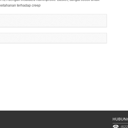
 ketahanan terhadap
creep
HUBUNG
(622