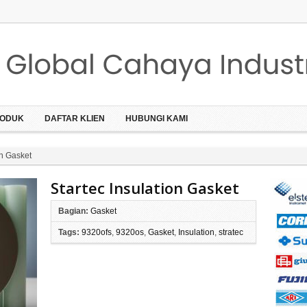
ODUK
DAFTAR KLIEN
HUBUNGI KAMI
on Gasket
Startec Insulation Gasket
Bagian:
Gasket
Tags:
9320ofs
,
9320os
,
Gasket
,
Insulation
,
stratec