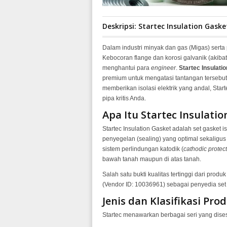
Deskripsi: Startec Insulation Gaske
Dalam industri minyak dan gas (Migas) serta 
Kebocoran flange dan korosi galvanik (akib
menghantui para
engineer
.
Startec Insulati
premium untuk mengatasi tantangan tersebut
memberikan isolasi elektrik yang andal, Star
pipa kritis Anda
.
Apa Itu Startec Insulati
Startec Insulation Gasket adalah set gasket 
penyegelan (sealing) yang optimal sekaligus
sistem perlindungan katodik (
cathodic protec
bawah tanah maupun di atas tanah
.
Salah satu bukti kualitas tertinggi dari produ
(Vendor ID: 10036961) sebagai penyedia set
Jenis dan Klasifikasi Pro
Startec menawarkan berbagai seri yang dise