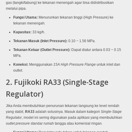
gas (tangki/tabung) ke tekanan menengah agar bisa didistribusikan
melalui pipa.
Fungsi Utama:
Menurunkan tekanan tinggi (High Pressure) ke
tekanan menengah.
Kapasitas:
33 kg/h
.
Tekanan Masuk (Inlet Pressure):
0.10 ~ 1.56 MPa
.
Tekanan Keluar (Outlet Pressure):
Dapat diatur antara 0.03 ~ 0.15
MPa
.
Koneksi:
Menggunakan
15A High Pressure Flange
untuk inlet dan
outlet
.
2. Fujikoki RA33 (Single-Stage
Regulator)
Jika Anda membutuhkan penurunan tekanan langsung ke level rendah
yang stabil,
RA33
adalah solusinya.
Masuk dalam kategori
Single-Stage
Regulator
, model ini sering digunakan pada aplikasi yang membutuhkan
outlet pressure
standar rumah tangga atau komersial ringan
.