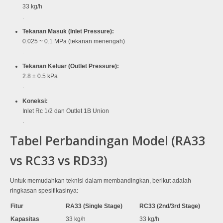
33 kg/h
.
Tekanan Masuk (Inlet Pressure):
0.025 ~ 0.1 MPa (tekanan menengah)
.
Tekanan Keluar (Outlet Pressure):
2.8 ± 0.5 kPa
.
Koneksi:
Inlet Rc 1/2 dan Outlet 1B Union
.
Tabel Perbandingan Model (RA33
vs RC33 vs RD33)
Untuk memudahkan teknisi dalam membandingkan, berikut adalah
ringkasan spesifikasinya:
Fitur
RA33 (Single Stage)
RC33 (2nd/3rd Stage)
Kapasitas
33 kg/h
33 kg/h