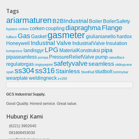
Tags
ariarmaturen
B2BIndustrial
Boiler
BoilerSafety
diapraghma
Flange
corken
coupling
bypass
corkec
gasmeter
Gas
Gasket
giulianianello
hardox
fullface
Industrial Valve
Honeywell
IndustrialValve
Insulation
LPG
pipa
landisgyr
MaterialKonstruksi
kompresor
pipaseamless
PressureReliefValve
pump
pompa
raisedface
safetyvalve
seamless
regulatorgas
ringtypejoint
slidingvane
ss304
ss316
Stainless
studbolt
spah
SteelRail
tommybar
wearplate
weldingneck
zv200
GCS Industrial Supply.
Good Quality. Honest service. Great value.
Hubungi Kami
(6221) 3902640
081808453030