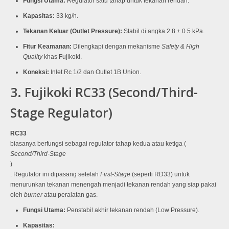
Fungsi Utama:
Regulator satu tahap untuk tekanan rendah.
Kapasitas:
33 kg/h
.
Tekanan Keluar (Outlet Pressure):
Stabil di angka 2.8 ± 0.5 kPa
.
Fitur Keamanan:
Dilengkapi dengan mekanisme
Safety & High
Quality
khas Fujikoki
.
Koneksi:
Inlet Rc 1/2 dan Outlet 1B Union
.
3. Fujikoki RC33 (Second/Third-
Stage Regulator)
RC33
biasanya berfungsi sebagai regulator tahap kedua atau ketiga (
Second/Third-Stage
)
. Regulator ini dipasang setelah
First-Stage
(seperti RD33) untuk
menurunkan tekanan menengah menjadi tekanan rendah yang siap pakai
oleh
burner
atau peralatan gas.
Fungsi Utama:
Penstabil akhir tekanan rendah (Low Pressure).
Kapasitas: