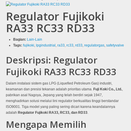
Regulator Fujikoki
RA33 RC33 RD33
Bagian:
Lain-Lain
Tags:
fujikoki
,
lpgindustrial
,
ra33
,
rc33
,
rd33
,
regulatorgas
,
safetyvalve
Deskripsi: Regulator
Fujikoki RA33 RC33 RD33
Dalam instalasi sistem gas LPG (Liquefied Petroleum Gas) industri,
keamanan dan presisi tekanan adalah prioritas utama.
Fuji Koki Co., Ltd.
,
pabrikan asal Nagoya, Jepang yang telah berdiri sejak 1947,
menghadirkan solusi melalui lini regulator berkualitas tinggi berstandar
ISO9001
. Tiga model yang paling sering dicari karena keandalannya
adalah
Regulator Fujikoki RA33, RC33, dan RD33
.
Mengapa Memilih